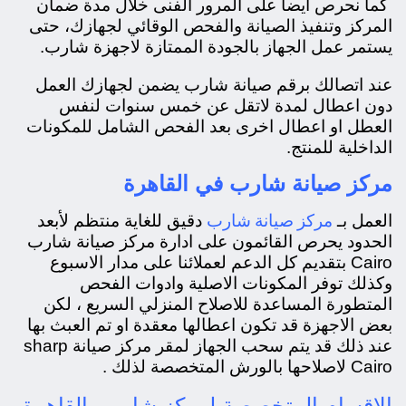
كما نحرص ايضاً على المرور الفنى خلال مدة ضمان
المركز وتنفيذ الصيانة والفحص الوقائي لجهازك، حتى
يستمر عمل الجهاز بالجودة الممتازة لاجهزة شارب.
عند اتصالك برقم صيانة شارب يضمن لجهازك العمل
دون اعطال لمدة لاتقل عن خمس سنوات لنفس
العطل او اعطال اخرى بعد الفحص الشامل للمكونات
الداخلية للمنتج.
مركز صيانة شارب في القاهرة
مركز صيانة شارب
العمل بـ
دقيق للغاية منتظم لأبعد
الحدود يحرص القائمون على ادارة مركز صيانة شارب
Cairo بتقديم كل الدعم لعملائنا على مدار الاسبوع
وكذلك توفر المكونات الاصلية وادوات الفحص
المتطورة المساعدة للاصلاح المنزلي السريع ، لكن
بعض الاجهزة قد تكون اعطالها معقدة او تم العبث بها
عند ذلك قد يتم سحب الجهاز لمقر مركز صيانة sharp
Cairo لاصلاحها بالورش المتخصصة لذلك .
الاقسام المتخصصة لمركز شارب بالقاهرة