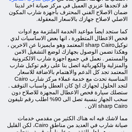
قد لاتجدها عزيزي العميل في مركز صيانة اخر لدينا
ضمان الاصلاح الفني المحترف بأجهزة شارب المكون
الاصلي لاصلاح جهازك بالاسعار المعقولة.
كما ستجد ايضاً مواعيد الخدمة الملتزمة مع ادوات
فحص الاعطال المتطورة ، انها بعض الاساسيات لدي
توكيلsharp Cairo المعتمد وهو مايميزنا عن الاخرين ،
وهكذا تضمن الوصول بجهازك لوضع التشغيل الامن
والمستمر . نعمل في جميع اجهزة شارب الالكترونية
والمنزلية والكهربائية اتصل بنا على رقم توكيل شارب
المعتمد تجد كل الدعم والاهتمام بالاضافة للاسعار
المناسبة تحدث مع خدمة عملاء مركز شارب Cairo
لتجد الحلول لجهازك ايً كان العطل واسباب التوقف .
ستصلك سيارة فحص الاعطال المجهزة للاصلاح دون
سحب الجهاز بنسبة تصل الى 90% اطلب رقم تليفون
sharp Cairo الان .
مما لاشك فيه انه هناك الكثير من مقدمي خدمات
صيانة شارب في العديد من مناطق
Cairo،
لكن القليل
منهم من هو اهل للثقة ومع علمنا بأن قيمة منتجات