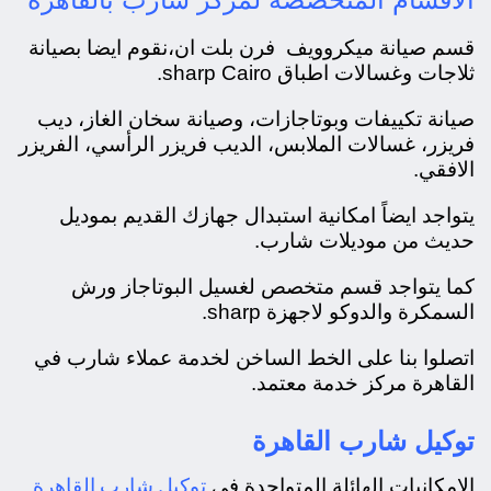
قسم صيانة ميكروويف فرن بلت ان،
نقوم ايضا بصيانة
ثلاجات وغسالات اطباق sharp Cairo.
صيانة تكييفات وبوتاجازات، و
صيانة سخان الغاز، ديب
فريزر، غسالات الملابس، الديب فريزر الرأسي، الفريزر
الافقي.
يتواجد ايضاً امكانية استبدال جهازك القديم بموديل
حديث من موديلات شارب.
كما يتواجد قسم متخصص لغسيل البوتاجاز ورش
السمكرة والدوكو لاجهزة sharp.
اتصلوا بنا على الخط الساخن لخدمة عملاء شارب في
القاهرة مركز خدمة معتمد.
توكيل شارب القاهرة
توكيل شارب القاهرة
الامكانيات الهائلة المتواجدة في